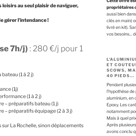
Cette offre es
loisirs au seul plaisir de naviguer,
propriétaires 
aussi bien dan
e gérer l’intendance !
clés en main) 
livré en kit). 
vos besoins... 
se 7h/j)
: 280 €/j pour 1
L'ALUMINI
ET COUTEU
SCOWS, MA
 bateau (1 à 2 j)
40 PIEDS...
Pendant plusie
ance (1j)
l'hypothèse de
erformance (1 à 2 j)
aluminium, en
e – préparatifs bateau (1 j)
Epoxy. Les carè
e – préparatifs équipage (2 à 3 j)
notamment pour
Mais à quel pri
Après plusieur
s sur La Rochelle, sinon déplacements
avons conclu qu