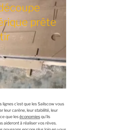
découpe
rique prête
tir
es lignes c’est que les Sailscow vous
r leur carène, leur stabilité, leur
rce que les
économies
qu’ils
 aideront à réaliser vos rêves.
us poussons encore plus loin en vous