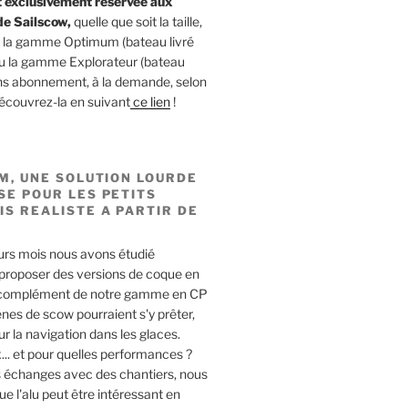
t exclusivement réservée aux
de Sailscow,
quelle que soit la taille,
s la gamme Optimum (bateau livré
ou la gamme Explorateur (bateau
Sans abonnement, à la demande, selon
découvrez-la en suivant
ce lien
!
UM, UNE SOLUTION LOURDE
SE POUR LES PETITS
IS REALISTE A PARTIR DE
urs mois nous avons étudié
 proposer des versions de coque en
 complément de notre gamme en CP
nes de scow pourraient s'y prêter,
 la navigation dans les glaces.
x... et pour quelles performances ?
s échanges avec des chantiers, nous
e l'alu peut être intéressant en