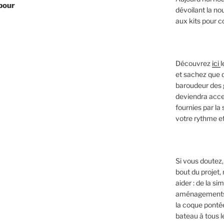
 pour
dévoilant la n
aux kits pour 
Découvrez
ici
l
et sachez que d
baroudeur des g
deviendra acce
fournies par la
votre rythme et
Si vous doutez, 
bout du projet
aider : de la s
aménagements e
la coque ponté
bateau à tous le