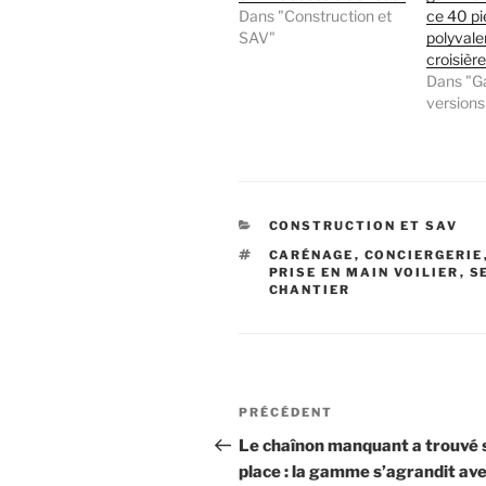
Dans "Construction et
ce 40 pi
SAV"
polyvalen
croisière
Dans "
versions
CATÉGORIES
CONSTRUCTION ET SAV
ÉTIQUETTES
CARÉNAGE
,
CONCIERGERIE
PRISE EN MAIN VOILIER
,
S
CHANTIER
Navigation
Article
PRÉCÉDENT
de
précédent
Le chaînon manquant a trouvé 
place : la gamme s’agrandit ave
l’article