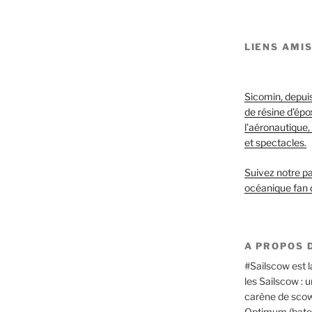
LIENS AMI
Sicomin, depuis
de résine d’ép
l’aéronautique, 
et spectacles.
Suivez notre pa
océanique fan 
A PROPOS D
#Sailscow est l
les Sailscow : 
carène de scow,
Optimum (bateau