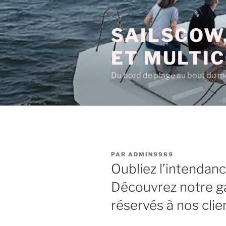
Aller
au
SAILSCOW,
contenu
principal
ET MULTI
Du bord de plage au bout du 
PUBLIÉ
PAR
ADMIN9989
LE
Oubliez l’intendanc
Découvrez notre g
réservés à nos clie