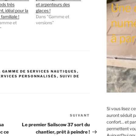
Une 
eds très
et arpenteurs des
t, idéal pour la
glaces !
 familiale !
Dans "Gamme et
numé
Gamme et
versions"
"
à par
,
GAMME DE SERVICES NAUTIQUES
,
ERVICES PERSONNALISÉS
,
SUIVI DE
Si vous lisez c
auront séduit pa
SUIVANT
Article
confort… et pa
suivant
sa
Le premier Sailscow 37 sort du
permettent vous
c ce
chantier, prêt à peindre !
Aujourd'hui no