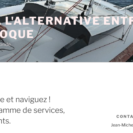
 L'ALTERNATIVE EN
COQUE
monde
e et naviguez !
amme de services,
CONT
nts.
Jean-Miche