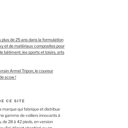
S
 plus de 25 ans dans la formulation
oxy et de matériaux composites pour
le bâtiment, les sports et loisirs, arts
rrain Armel Tripon, le coureur
de scow !
E CE SITE
a marque qui fabrique et distribue
une gamme de voiliers innovants à
 de 28 à 42 pieds, en version
 fini départ chantier) ou en