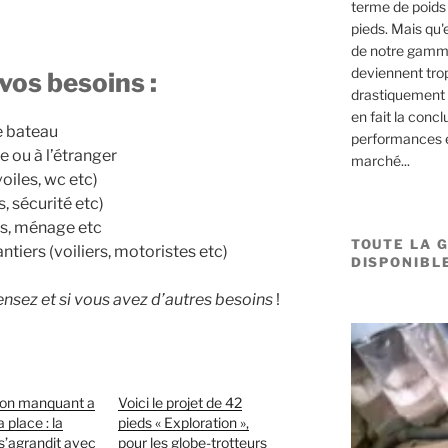
terme de poids 
pieds. Mais qu'
de notre gamme
deviennent trop
 vos besoins :
drastiquement 
en fait la concl
e bateau
performances e
 ou à l’étranger
marché...
oiles, wc etc)
 sécurité etc)
es, ménage etc
TOUTE LA 
tiers (voiliers, motoristes etc)
DISPONIBLE
nsez et si vous avez d’autres besoins
!
non manquant a
Voici le projet de 42
 place : la
pieds « Exploration »,
’agrandit avec
pour les globe-trotteurs