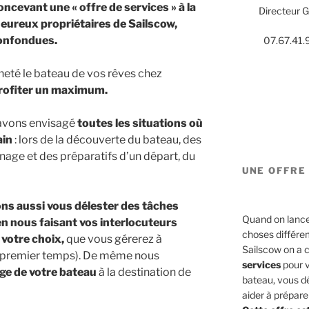
oncevant une « offre de services » à la
Directeur 
 heureux propriétaires de Sailscow,
onfondues.
07.67.41.
cheté le bateau de vos rêves chez
rofiter un maximum.
s avons envisagé
toutes les situations où
ain
: lors de la découverte du bateau, des
nage et des préparatifs d’un départ, du
UNE OFFRE 
s aussi vous délester des tâches
Quand on lance u
n nous faisant vos interlocuteurs
choses différe
votre choix,
que vous gérerez à
Sailscow on a 
un premier temps). De même nous
services
pour v
ge de votre bateau
à la destination de
bateau, vous dé
aider à prépare