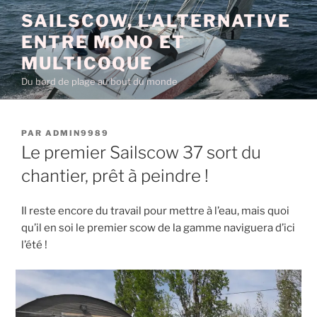
Aller
SAILSCOW, L'ALTERNATIVE
au
ENTRE MONO ET
contenu
principal
MULTICOQUE
Du bord de plage au bout du monde
PUBLIÉ
PAR
ADMIN9989
LE
Le premier Sailscow 37 sort du
chantier, prêt à peindre !
Il reste encore du travail pour mettre à l’eau, mais quoi
qu’il en soi le premier scow de la gamme naviguera d’ici
l’été !