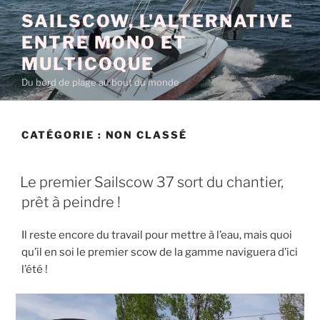
Aller
SAILSCOW, L'ALTERNATIVE
au
ENTRE MONO ET
contenu
principal
MULTICOQUE
Du bord de plage au bout du monde
CATÉGORIE :
NON CLASSÉ
PUBLIÉ
Le premier Sailscow 37 sort du chantier,
LE
prêt à peindre !
Il reste encore du travail pour mettre à l’eau, mais quoi
qu’il en soi le premier scow de la gamme naviguera d’ici
l’été !