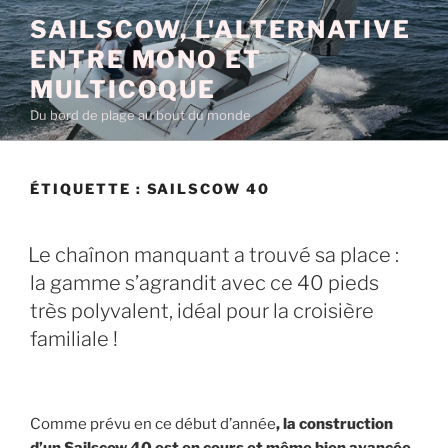
Aller
SAILSCOW, L'ALTERNATIVE
au
ENTRE MONO ET
contenu
principal
MULTICOQUE
Du bord de plage au bout du monde
ÉTIQUETTE :
SAILSCOW 40
PUBLIÉ
Le chaînon manquant a trouvé sa place :
LE
la gamme s’agrandit avec ce 40 pieds
très polyvalent, idéal pour la croisière
familiale !
Comme prévu en ce début d’année
, la construction
d’un Sailscow 40 est en cours et même bien avancée.