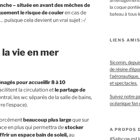
aménagements e
anche – située en avant des mèches de
la coque ponté
iquement le risque de couler
en cas de
bateau à tous le
 puisque cela devient un vrai sujet :-/
LIENS AMI
e la vie en mer
Sicomin, depuis
de résine d’ép
l’aéronautique, 
énagés pour accueillir 8 à 10
et spectacles.
cilitent la circulation et
le partage de
Suivez notre pa
ntral, les wc séparés de la salle de bains,
océanique fan 
re l’espace).
 forcément
beaucoup plus large
que sur
space en plus qui permettra de
stocker
A PROPOS D
ffrir un espace bain de soleil,
au
#Sailscow est l