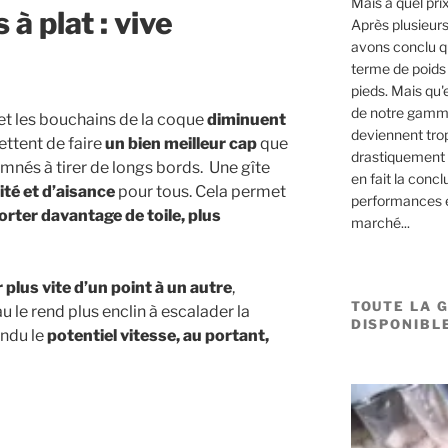
Mais à quel pri
 à plat : vive
Après plusieur
avons conclu qu
terme de poids 
pieds. Mais qu'
de notre gamme
 et les bouchains de la coque
diminuent
deviennent trop
ttent de faire
un bien meilleur cap
que
drastiquement 
amnés à tirer de longs bords. Une gîte
en fait la concl
ité
et d’aisance
pour tous. Cela permet
performances e
orter davantage de toile, plus
marché...
r plus vite d’un point à un autre
,
TOUTE LA 
u le rend plus enclin à escalader la
DISPONIBLE
endu le
potentiel vitesse,
au portant,