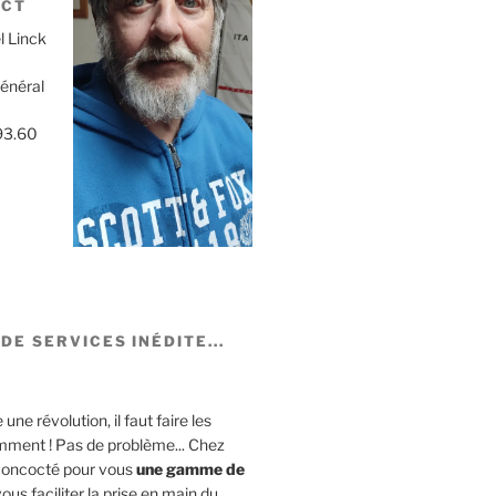
ACT
l Linck
Général
93.60
DE SERVICES INÉDITE...
ne révolution, il faut faire les
mment ! Pas de problème... Chez
concocté pour vous
une gamme de
ous faciliter la prise en main du