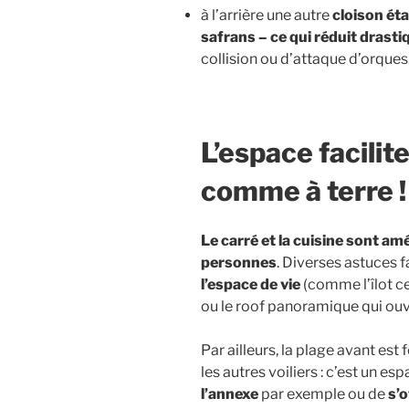
à l’arrière une autre
cloison ét
safrans – ce qui réduit drast
collision ou d’attaque d’orques…
L’espace facilit
comme à terre !
Le carré et la cuisine sont am
personnes
. Diverses astuces fa
l’espace de vie
(comme l’îlot ce
ou le roof panoramique qui ouv
Par ailleurs, la plage avant est
les autres voiliers : c’est un e
l’annexe
par exemple ou de
s’o