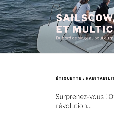
Aller
au
SAILSCOW,
contenu
principal
ET MULTI
Du bord de plage au bout du 
ÉTIQUETTE :
HABITABILI
PUBLIÉ
Surprenez-vous ! O
LE
révolution…