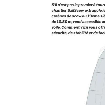
S’il n’est pas le premier à tou
chantier SailScow extrapole le
carènes de scow du 19ème siè
de 10.80 m, rend accessible au
voile. Comment ? En vous offra
sécurité, de stabilité et de fa