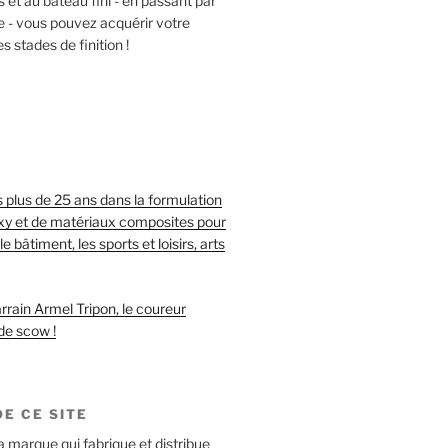
t au bateau fini - en passant par
e - vous pouvez acquérir votre
s stades de finition !
S
 plus de 25 ans dans la formulation
oxy et de matériaux composites pour
le bâtiment, les sports et loisirs, arts
rrain Armel Tripon, le coureur
de scow !
E CE SITE
a marque qui fabrique et distribue