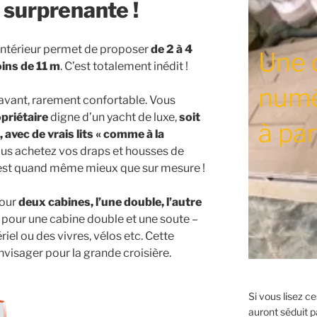
 surprenante !
 intérieur permet de proposer
de 2 à 4
Une 
ins de 11 m
. C’est totalement inédit !
numé
 l’avant, rarement confortable. Vous
opriétaire
digne d’un yacht de luxe,
soit
à par
avec de vrais lits « comme à la
us achetez vos draps et housses de
’est quand même mieux que sur mesure !
pour
deux cabines, l’une double, l’autre
pour une cabine double et une soute –
riel ou des vivres, vélos etc. Cette
nvisager pour la grande croisière.
Si vous lisez c
auront séduit pa