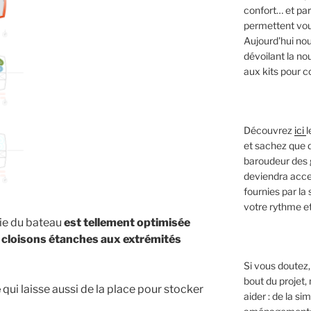
confort… et pa
permettent vous
Aujourd'hui no
dévoilant la n
aux kits pour 
Découvrez
ici
l
et sachez que d
baroudeur des g
deviendra acce
fournies par la
votre rythme et
mie du bateau
est tellement optimisée
cloisons étanches aux extrémités
Si vous doutez, 
bout du projet
é
qui laisse aussi de la place pour stocker
aider : de la s