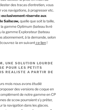
lester des tracas d'entretien, vous
r vos navigations, à progresser etc.
t exclusivement réservée aux
de Sailscow,
quelle que soit la taille,
s la gamme Optimum (bateau livré
ou la gamme Explorateur (bateau
Sans abonnement, à la demande, selon
découvrez-la en suivant
ce lien
!
UM, UNE SOLUTION LOURDE
SE POUR LES PETITS
IS REALISTE A PARTIR DE
urs mois nous avons étudié
 proposer des versions de coque en
 complément de notre gamme en CP
nes de scow pourraient s'y prêter,
 la navigation dans les glaces.