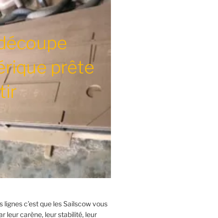
découpe
rique prête
tir
es lignes c’est que les Sailscow vous
r leur carène, leur stabilité, leur