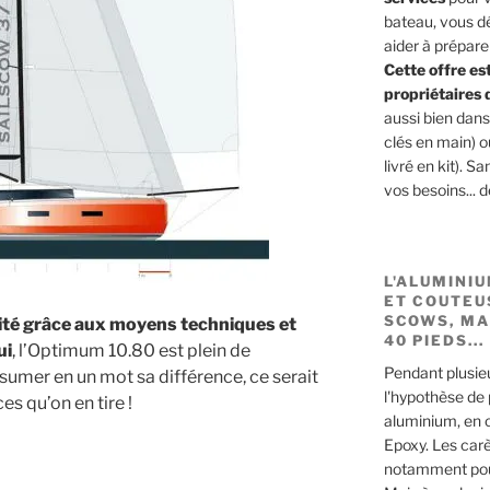
bateau, vous dé
aider à prépare
Cette offre es
propriétaires 
aussi bien dan
clés en main) 
livré en kit). 
vos besoins... 
L'ALUMINI
ET COUTEU
SCOWS, MA
ité grâce aux moyens techniques et
40 PIEDS...
ui
, l’Optimum 10.80 est plein de
Pendant plusie
 résumer en un mot sa différence, ce serait
l'hypothèse de
s qu’on en tire !
aluminium, en
Epoxy. Les carè
notamment pour