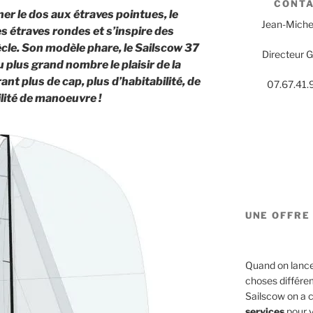
CONT
rner le dos aux étraves pointues, le
Jean-Miche
s étraves rondes et s’inspire des
cle. Son modèle phare, le Sailscow 37
Directeur 
 plus grand nombre le plaisir de la
nt plus de cap, plus d’habitabilité, de
07.67.41.
cilité de manoeuvre !
UNE OFFRE 
Quand on lance u
choses différe
Sailscow on a 
services
pour v