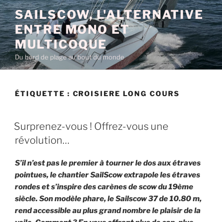
Aller
SAILSCOW, L'ALTERNATIVE
au
ENTRE MONO ET
contenu
principal
MULTICOQUE
Du bord de plage au bout du monde
ÉTIQUETTE :
CROISIERE LONG COURS
PUBLIÉ
Surprenez-vous ! Offrez-vous une
LE
révolution…
S’il n’est pas le premier à tourner le dos aux étraves
pointues, le chantier SailScow extrapole les étraves
rondes et s’inspire des carènes de scow du 19ème
siècle. Son modèle phare, le Sailscow 37 de 10.80 m,
rend accessible au plus grand nombre le plaisir de la