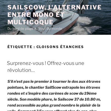
Aller
SAILSCOW, L'ALTERNATIVE
au
ENTRE MONO ET
contenu
principal
MULTICOQUE
Du bord de plage au bout du monde
ÉTIQUETTE :
CLOISONS ÉTANCHES
PUBLIÉ
Surprenez-vous ! Offrez-vous une
LE
révolution…
S’il n’est pas le premier à tourner le dos aux étraves
pointues, le chantier SailScow extrapole les étraves
rondes et s’inspire des carènes de scow du 19ème
siècle. Son modèle phare, le Sailscow 37 de 10.80 m,
rend accessible au plus grand nombre le plaisir de la