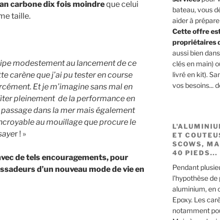
lan carbone dix fois moindre
que celui
bateau, vous dé
e taille.
aider à prépare
Cette offre es
propriétaires 
aussi bien dan
ticipe modestement au lancement de ce
clés en main) 
te carène que j’ai pu tester en course
livré en kit). 
vos besoins... 
rcément. Et je m’imagine sans mal en
fiter pleinement de la performance en
de passage dans la mer mais également
 incroyable au mouillage que procure le
L'ALUMINI
ssaye
r ! »
ET COUTEU
SCOWS, MA
40 PIEDS...
 avec de tels encouragements, pour
Pendant plusie
assadeurs d’un nouveau mode de vie en
l'hypothèse de
aluminium, en
Epoxy. Les carè
notamment pour