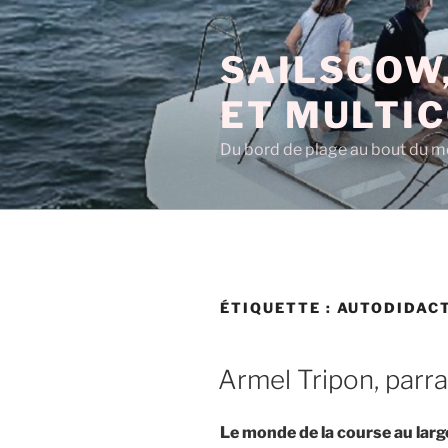
Aller
au
SAILSCOW,
contenu
principal
ET MULTI
Du bord de plage au bout du 
ÉTIQUETTE :
AUTODIDAC
PUBLIÉ
Armel Tripon, parra
LE
Le monde de la course au larg