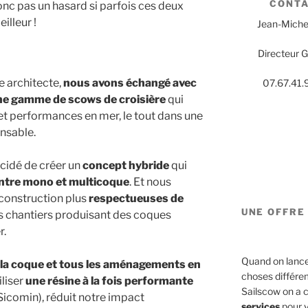
CONT
donc pas un hasard si parfois ces deux
illeur !
Jean-Miche
Directeur 
e architecte,
nous avons échangé avec
07.67.41.
ne gamme de scows
de croisière
qui
té et performances en mer, le tout dans une
nsable.
écidé de créer un
concept hybride
qui
 entre mono et multicoque
. Et nous
construction plus
respectueuses de
UNE OFFRE 
s chantiers produisant des coques
r.
Quand on lance u
 la coque et tous les aménagements
en
choses différe
iliser
une résine à la fois performante
Sailscow on a 
icomin), réduit notre impact
services
pour v