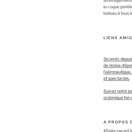
aménagements e
la coque ponté
bateau à tous le
LIENS AMI
Sicomin, depuis
de résine d’ép
l’aéronautique, 
et spectacles.
Suivez notre pa
océanique fan 
A PROPOS D
#Sailscow est l