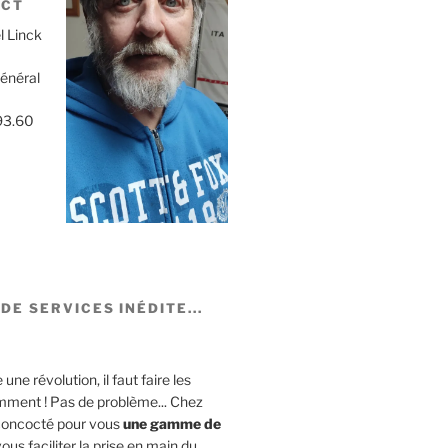
ACT
l Linck
Général
93.60
DE SERVICES INÉDITE...
ne révolution, il faut faire les
mment ! Pas de problème... Chez
concocté pour vous
une gamme de
ous faciliter la prise en main du