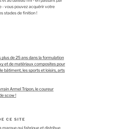
t au bateau fini - en passant par
e - vous pouvez acquérir votre
s stades de finition !
S
 plus de 25 ans dans la formulation
oxy et de matériaux composites pour
le bâtiment, les sports et loisirs, arts
rrain Armel Tripon, le coureur
de scow !
E CE SITE
a marque qui fabrique et distribue