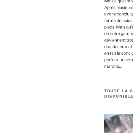
Mais à quel pri
Après plusieur
avons conclu qu
terme de poids 
pieds. Mais qu'
de notre gamme
deviennent trop
drastiquement 
en fait la concl
performances e
marché...
TOUTE LA 
DISPONIBLE