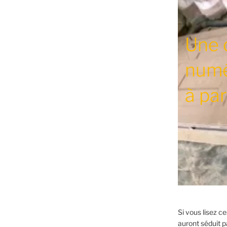
Une 
numé
à par
Si vous lisez c
auront séduit pa