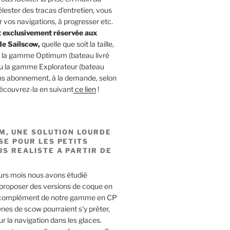
lester des tracas d'entretien, vous
r vos navigations, à progresser etc.
t exclusivement réservée aux
de Sailscow,
quelle que soit la taille,
s la gamme Optimum (bateau livré
ou la gamme Explorateur (bateau
Sans abonnement, à la demande, selon
découvrez-la en suivant
ce lien
!
UM, UNE SOLUTION LOURDE
SE POUR LES PETITS
IS REALISTE A PARTIR DE
urs mois nous avons étudié
 proposer des versions de coque en
 complément de notre gamme en CP
nes de scow pourraient s'y prêter,
 la navigation dans les glaces.