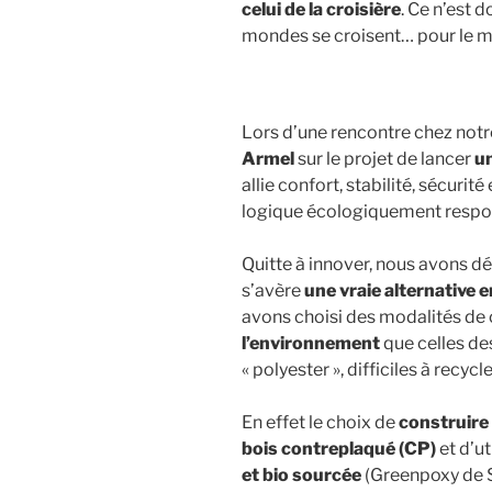
celui de la croisière
. Ce n’est 
mondes se croisent… pour le me
Lors d’une rencontre chez notr
Armel
sur le projet de lancer
u
allie confort, stabilité, sécuri
logique écologiquement respo
Quitte à innover, nous avons d
s’avère
une vraie alternative
avons choisi des modalités de 
l’environnement
que celles de
« polyester », difficiles à recycle
En effet le choix de
construire
bois contreplaqué (CP)
et d’ut
et bio sourcée
(Greenpoxy de S