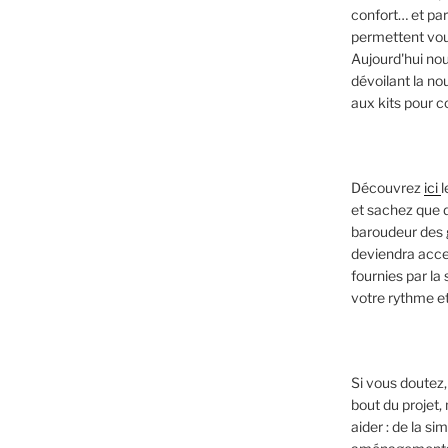
confort… et pa
permettent vous
Aujourd'hui no
dévoilant la n
aux kits pour 
Découvrez
ici
l
et sachez que d
baroudeur des g
deviendra acce
fournies par la
votre rythme et
Si vous doutez, 
bout du projet
aider : de la s