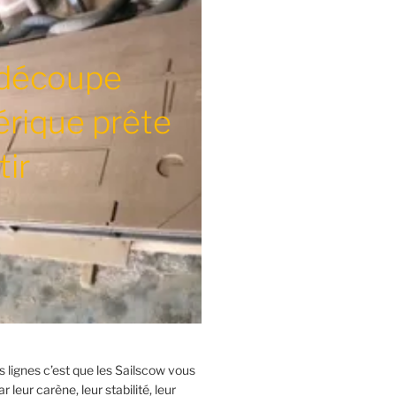
découpe
rique prête
tir
es lignes c’est que les Sailscow vous
r leur carène, leur stabilité, leur